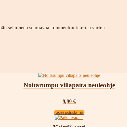
tähän selaimeen seuraavaa kommentointikertaa varten.
Noitarumpu villapaita neuleohje
9,90
€
Lisää ostoskoriin