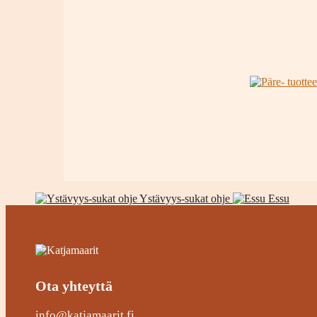
Ystävyys-sukat ohje
Essu
Ota yhteyttä
info@katjamaarit.fi