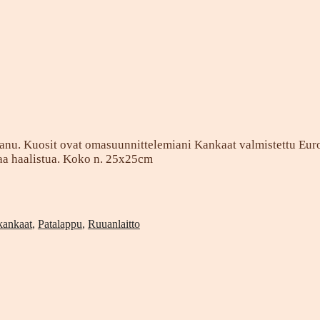
vanu. Kuosit ovat omasuunnittelemiani Kankaat valmistettu Euro
taa haalistua. Koko n. 25x25cm
kankaat
,
Patalappu
,
Ruuanlaitto