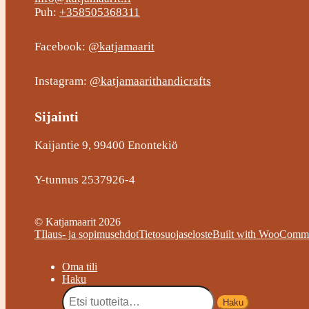
Puh:
+358505368311
Facebook:
@katjamaarit
Instagram:
@katjamaarithandicrafts
Sijainti
Kaijantie 9, 99400 Enontekiö
Y-tunnus 2537926-4
© Katjamaarit 2026
TIlaus- ja sopimusehdot
Tietosuojaseloste
Built with WooComm
Oma tili
Haku
Etsi:
Haku