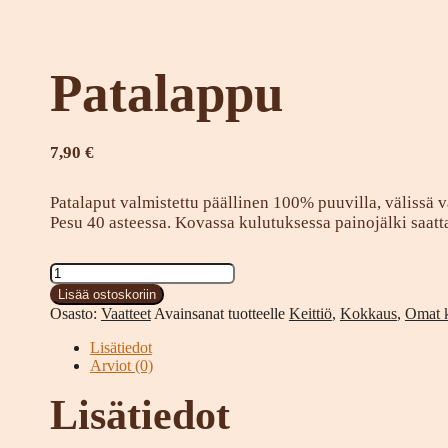
Patalappu
7,90
€
Patalaput valmistettu päällinen 100% puuvilla, välissä 
Pesu 40 asteessa. Kovassa kulutuksessa painojälki saat
Patalappu
määrä
Lisää ostoskoriin
Osasto:
Vaatteet
Avainsanat tuotteelle
Keittiö
,
Kokkaus
,
Omat 
Lisätiedot
Arviot (0)
Lisätiedot