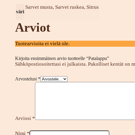
Sarvet musta, Sarvet ruskea, Sitrus
väri
Arviot
Tuotearvioita ei vielä ole.
Kirjoita ensimmäinen arvio tuotteelle “Patalappu”
Sähköpostiosoitettasi ei julkaista.
Pakolliset kentät on 
Arvostelusi
*
Arviosi
*
Nimi
*