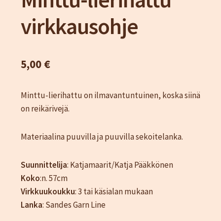
Katjamaarit
virkkausohje
Naisten vaatteet
Neuleet
Oma tili
5,00
€
Ostoskori
Sesonki tuotteet
Minttu-lierihattu on ilmavantuntuinen, koska siinä
Tietosuojaseloste
on reikärivejä.
Yhteystiedot
TIlaus- ja sopimusehdot
Materiaalina puuvilla ja puuvilla sekoitelanka.
Suunnittelija
: Katjamaarit/Katja Pääkkönen
Koko
:n. 57cm
Virkkuukoukku
: 3 tai käsialan mukaan
Lanka
: Sandes Garn Line