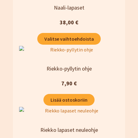
Naali-lapaset
38,00
€
Tällä
Valitse vaihtoehdoista
tuotteella
on
useampi
muunnelma.
Riekko-pyllytin ohje
Voit
tehdä
7,90
€
valinnat
tuotteen
Lisää ostoskoriin
sivulla.
Riekko lapaset neuleohje