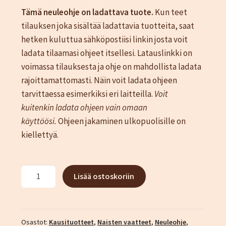
Tämä neuleohje on ladattava tuote.
Kun teet
tilauksen joka sisältää ladattavia tuotteita, saat
hetken kuluttua sähköpostiisi linkin josta voit
ladata tilaamasi ohjeet itsellesi. Latauslinkki on
voimassa tilauksesta ja ohje on mahdollista ladata
rajoittamattomasti. Näin voit ladata ohjeen
tarvittaessa esimerkiksi eri laitteilla.
Voit
kuitenkin
ladata ohjeen vain omaan
käyttöösi.
Ohjeen jakaminen ulkopuolisille on
kiellettyä.
Minttu-
Lisää ostoskoriin
lierihattu
virkkausohje
määrä
Osastot:
Kausituotteet
,
Naisten vaatteet
,
Neuleohje
,