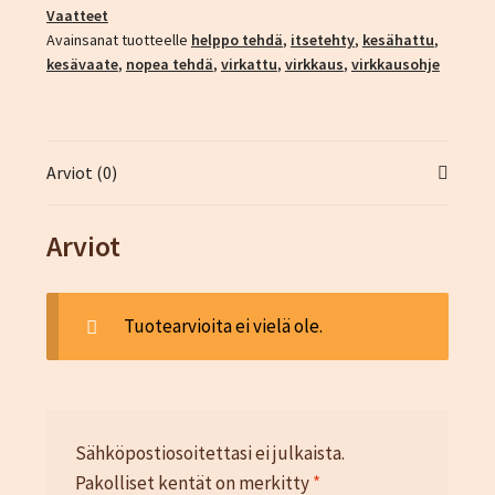
Vaatteet
Avainsanat tuotteelle
helppo tehdä
,
itsetehty
,
kesähattu
,
kesävaate
,
nopea tehdä
,
virkattu
,
virkkaus
,
virkkausohje
Arviot (0)
Arviot
Tuotearvioita ei vielä ole.
Sähköpostiosoitettasi ei julkaista.
Pakolliset kentät on merkitty
*