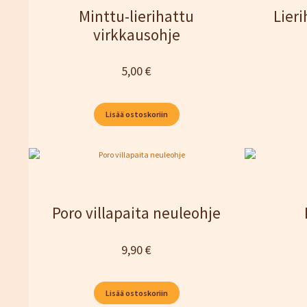
Minttu-lierihattu
Lier
virkkausohje
5,00
€
Lisää ostoskoriin
Poro villapaita neuleohje
9,90
€
Lisää ostoskoriin