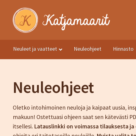
Siirry
Siirry
navigointiin
sisältöön
Neuleet ja vaatteet
Neuleohjeet
Hinnasto
Etusivu
Kuvat
Neuleet ja vaatteet
Neuleohjeet
Kauppa
Hinn
Sesonki tuotteet
Tietosuojaseloste
Yhteystiedot
TIlaus- j
Neuleohjeet
Oletko intohimoinen neuloja ja kaipaat uusia, in
makuun! Ostettuasi ohjeen saat sen kätevästi PDF
itsellesi.
Latauslinkki on voimassa tilauksesta ja
ohjeita eri taitotasoille neulojille.
Muista valita 