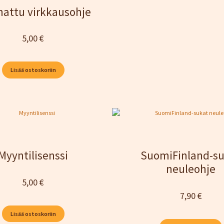
ihattu virkkausohje
5,00
€
Lisää ostoskoriin
Myyntilisenssi
SuomiFinland-s
neuleohje
5,00
€
7,90
€
Lisää ostoskoriin