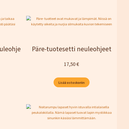
uleohje
Päre-tuotesetti neuleohjeet
17,50
€
Lisää ostoskoriin