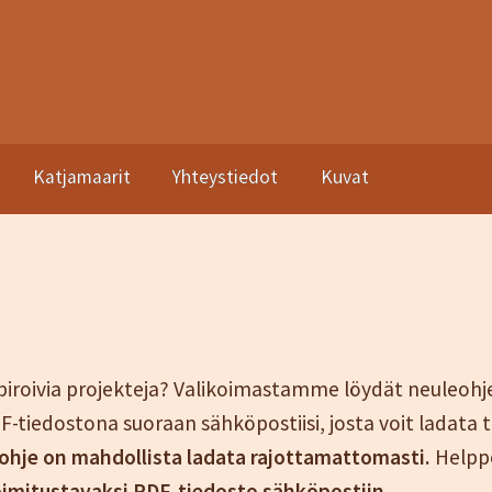
Katjamaarit
Yhteystiedot
Kuvat
asto
Kassa
Katjamaarit
Naisten vaatteet
Neuleet
Oma tili
Ostosk
a sopimusehdot
spiroivia projekteja? Valikoimastamme löydät neuleohj
-tiedostona suoraan sähköpostiisi, josta voit ladata t
 ohje on mahdollista ladata rajottamattomasti.
Helppo
toimitustavaksi PDF-tiedosto sähköpostiin
.