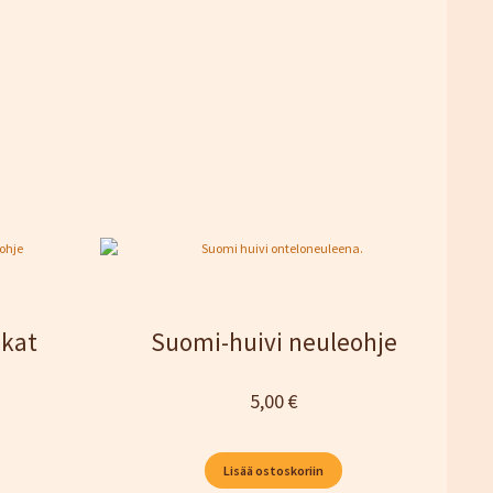
ukat
Suomi-huivi neuleohje
5,00
€
Lisää ostoskoriin