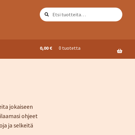
Etsi:
Haku
0,00
€
0 tuotetta
ori
eita jokaiseen
ilaamasi ohjeet
ja ja selkeitä