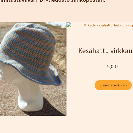
Kesähattu virkkau
5,00
€
Lisää ostoskoriin