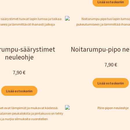
Lisää ostoskoriin
rumpu-säärystimet
Noitarumpu-pipo ne
neuleohje
7,90
€
7,90
€
Lisää ostoskoriin
Lisää ostoskoriin