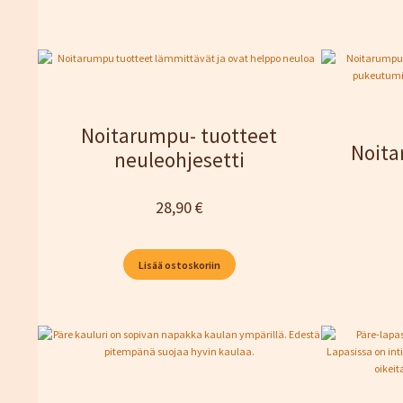
Noitarumpu- tuotteet
Noita
neuleohjesetti
28,90
€
Lisää ostoskoriin