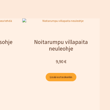
sohje
Noitarumpu villapaita
neuleohje
9,90
€
Lisää ostoskoriin