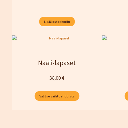
Lisää ostoskoriin
Naali-lapaset
38,00
€
Valitse vaihtoehdoista