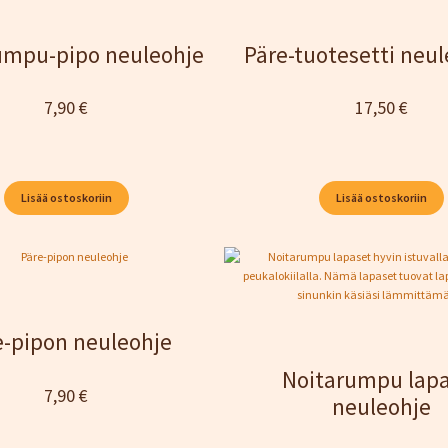
umpu-pipo neuleohje
Päre-tuotesetti neul
7,90
€
17,50
€
Lisää ostoskoriin
Lisää ostoskoriin
e-pipon neuleohje
Noitarumpu lap
7,90
€
neuleohje