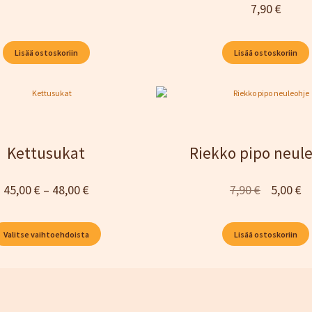
7,90
€
Lisää ostoskoriin
Lisää ostoskoriin
Kettusukat
Riekko pipo neul
Hintaluokka:
Alkuperä
N
45,00
€
–
48,00
€
7,90
€
5,00
€
45,00 €
hinta
hi
–
oli:
on
Valitse vaihtoehdoista
Lisää ostoskoriin
48,00 €
7,90 €.
5,