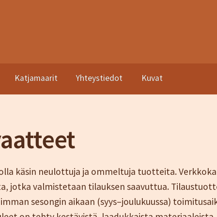
Katjamaarit
Yhteystiedot
Kuvat
asto
Kassa
Katjamaarit
Naisten vaatteet
Neuleet
Oma tili
Ostosk
a sopimusehdot
vaatteet
dolla käsin neulottuja ja ommeltuja tuotteita. Verkkok
ita, jotka valmistetaan tilauksen saavuttua. Tilaustuot
aimman sesongin aikaan (syys–joulukuussa) toimitusaik
eet on tehty kestävistä, laadukkaista materiaaleista,