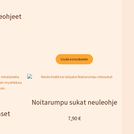
eohjeet
Lisää ostoskoriin
Noitarumpu sukat neuleohje
aset
7,90
€