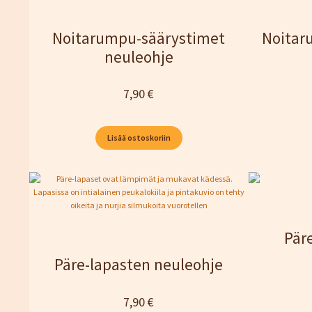
Noitarumpu-säärystimet
Noitar
neuleohje
7,90
€
Lisää ostoskoriin
Pär
Päre-lapasten neuleohje
7,90
€