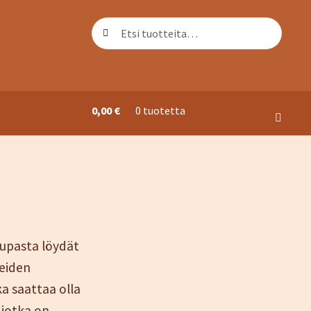
Etsi:
Haku
0,00
€
0 tuotetta
ori
aupasta löydät
teiden
a saattaa olla
 jotka on