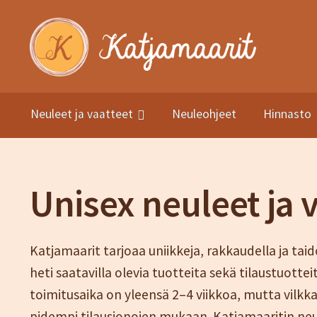
Siirry
Siirry
navigointiin
sisältöön
Neuleet ja vaatteet
Neuleohjeet
Hinnasto
Etusivu
Kuvat
Neuleet ja vaatteet
Neuleohjeet
Kauppa
Hinn
Sesonki tuotteet
Tietosuojaseloste
Yhteystiedot
TIlaus- j
Unisex neuleet ja 
Katjamaarit tarjoaa uniikkeja, rakkaudella ja tai
heti saatavilla olevia tuotteita sekä tilaustuotte
toimitusaika on yleensä 2–4 viikkoa, mutta vilkk
pidempi tilausjonojen mukaan. Katjamaaritin neul