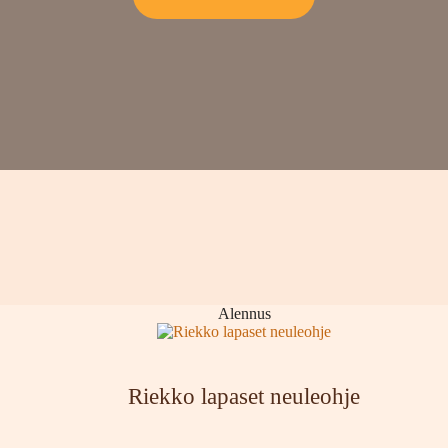
Tuote
Alennus
alennuksessa
Riekko lapaset neuleohje