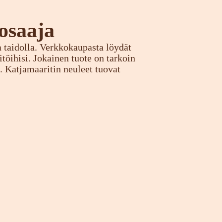
osaaja
ja taidolla. Verkkokaupasta löydät
itöihisi. Jokainen tuote on tarkoin
a. Katjamaaritin neuleet tuovat