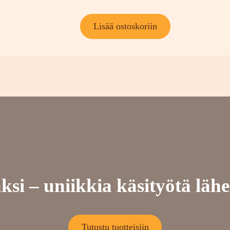
Lisää ostoskoriin
si – uniikkia käsityötä lähei
Tutustu tuotteisiin