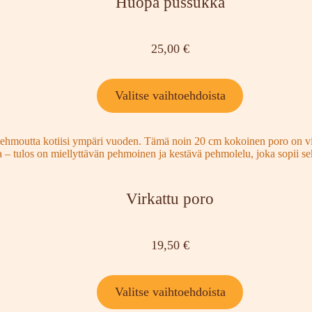
Huopa pussukka
25,00
€
Valitse vaihtoehdoista
Virkattu poro
19,50
€
Valitse vaihtoehdoista