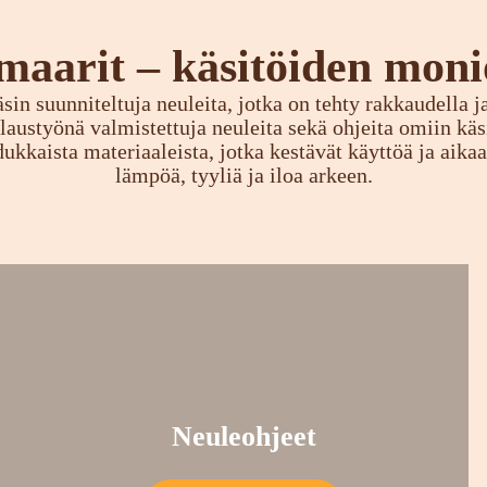
maarit – käsitöiden moni
sin suunniteltuja neuleita, jotka on tehty rakkaudella 
 tilaustyönä valmistettuja neuleita sekä ohjeita omiin käs
dukkaista materiaaleista, jotka kestävät käyttöä ja aika
lämpöä, tyyliä ja iloa arkeen.
Neuleohjeet