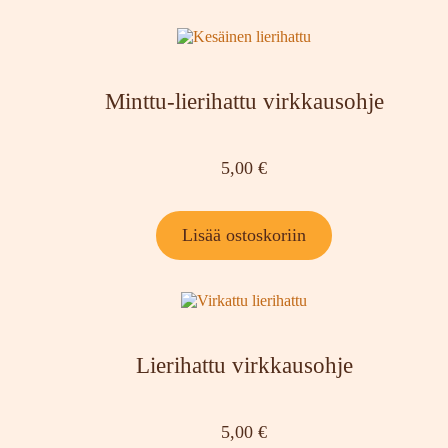
Minttu-lierihattu virkkausohje
5,00
€
Lisää ostoskoriin
Lierihattu virkkausohje
5,00
€