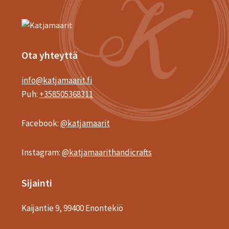
Ota yhteyttä
info@katjamaarit.fi
Puh:
+358505368311
Facebook:
@katjamaarit
Instagram:
@katjamaarithandicrafts
Sijainti
Kaijantie 9, 99400 Enontekiö