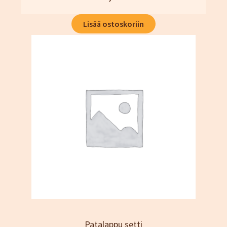
Lisää ostoskoriin
Patalappu setti