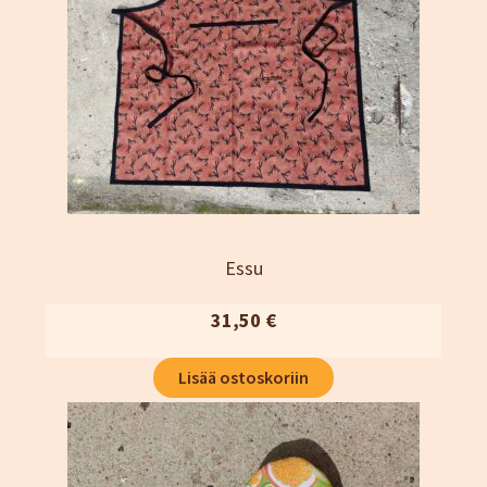
Essu
31,50
€
Lisää ostoskoriin