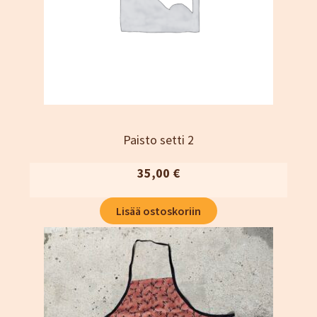
Kassa
Katjamaarit
Naisten vaatteet
Neuleet
Oma tili
Ostoskori
Sesonki tuotteet
Paisto setti 2
Tietosuojaseloste
35,00
€
Yhteystiedot
TIlaus- ja sopimusehdot
Lisää ostoskoriin