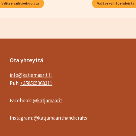
–
Valitse vaihtoehdoista
Valitse vaihtoehdoista
45,00 €
Ota yhteyttä
info@katjamaarit.fi
Puh:
+358505368311
Facebook:
@katjamaarit
Instagram:
@katjamaarithandicrafts