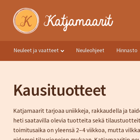
Siirry
Siirry
navigointiin
sisältöön
Neuleet ja vaatteet
Neuleohjeet
Hinnasto
Etusivu
Kuvat
Neuleet ja vaatteet
Neuleohjeet
Kauppa
Hinn
Sesonki tuotteet
Tietosuojaseloste
Yhteystiedot
TIlaus- j
Kausituotteet
Katjamaarit tarjoaa uniikkeja, rakkaudella ja tai
heti saatavilla olevia tuotteita sekä tilaustuotte
toimitusaika on yleensä 2–4 viikkoa, mutta vilkk
pidempi tilausjonojen mukaan. Katjamaaritin neul