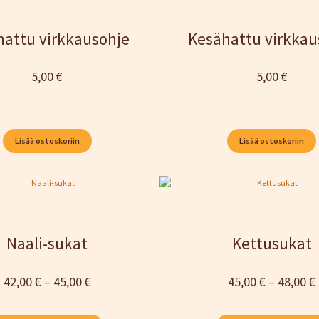
ihattu virkkausohje
Kesähattu virkkau
5,00
€
5,00
€
Lisää ostoskoriin
Lisää ostoskoriin
Naali-sukat
Kettusukat
Hintaluokka:
42,00
€
–
45,00
€
45,00
€
–
48,00
€
42,00 €