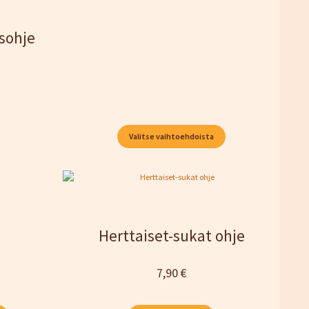
sohje
Valitse vaihtoehdoista
Herttaiset-sukat ohje
Hintaluokka:
7,90
€
45,00 €