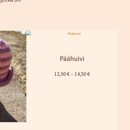
Päähuivi
Hintaluokka:
12,50
€
–
14,50
€
12,50 €
–
14,50 €