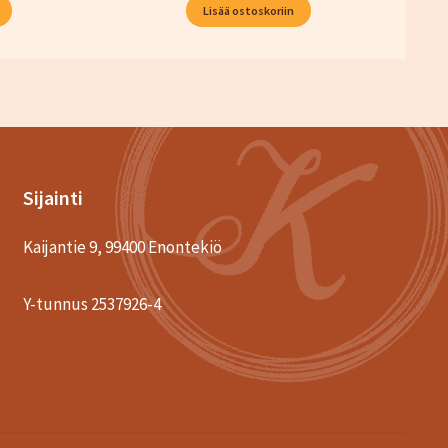
–
Lisää ostoskoriin
48,00 €
Sijainti
Kaijantie 9, 99400 Enontekiö
Y-tunnus 2537926-4