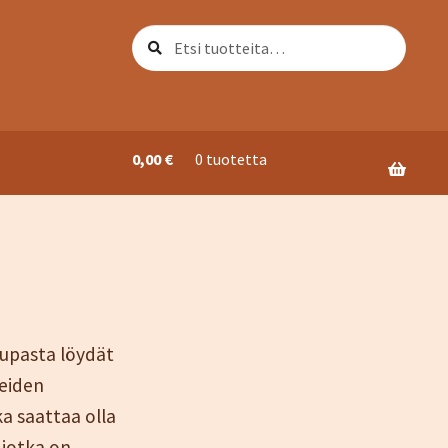
Etsi:
Haku
0,00
€
0 tuotetta
ori
aupasta löydät
teiden
a saattaa olla
 jotka on