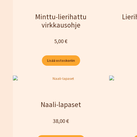
Minttu-lierihattu
Lier
virkkausohje
5,00
€
Lisää ostoskoriin
Naali-lapaset
38,00
€