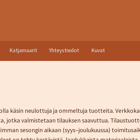
Katjamaarit
Yhteystiedot
Kuvat
asto
Kassa
Katjamaarit
Naisten vaatteet
Neuleet
Oma tili
Ostosk
a sopimusehdot
dolla käsin neulottuja ja ommeltuja tuotteita. Verkkok
ita, jotka valmistetaan tilauksen saavuttua. Tilaustuot
aimman sesongin aikaan (syys–joulukuussa) toimitusaik
eet on tehty kestävistä, laadukkaista materiaaleista,