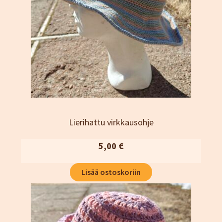
Lierihattu virkkausohje
5,00
€
Lisää ostoskoriin