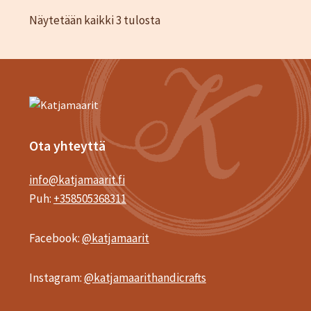
Sorted
Näytetään kaikki 3 tulosta
by
latest
Ota yhteyttä
info@katjamaarit.fi
Puh:
+358505368311
Facebook:
@katjamaarit
Instagram:
@katjamaarithandicrafts