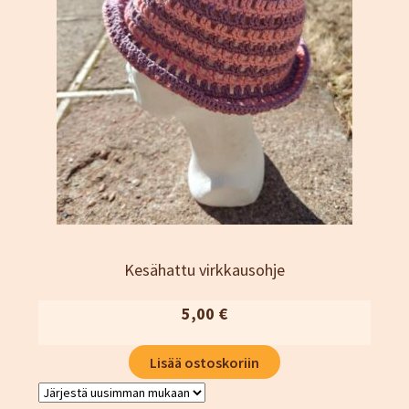
Kesähattu virkkausohje
5,00
€
Lisää ostoskoriin