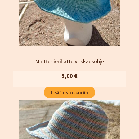
Kassa
Katjamaarit
Naisten vaatteet
Neuleet
Oma tili
Ostoskori
Sesonki tuotteet
Minttu-lierihattu virkkausohje
Tietosuojaseloste
5,00
€
Yhteystiedot
TIlaus- ja sopimusehdot
Lisää ostoskoriin