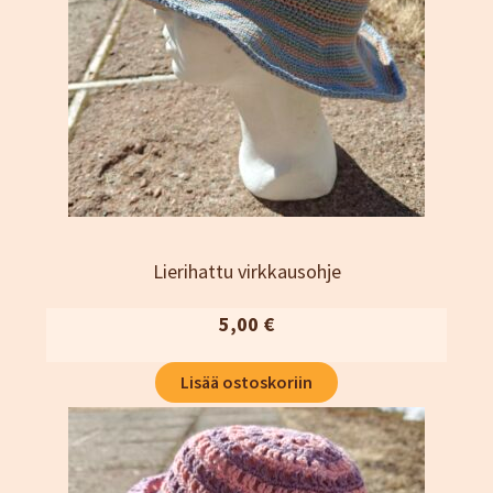
Lierihattu virkkausohje
5,00
€
Lisää ostoskoriin