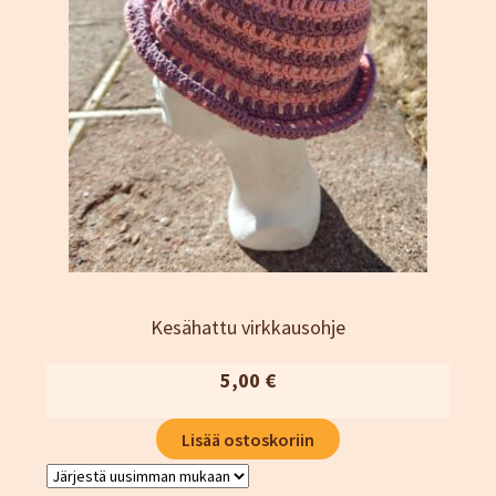
Kesähattu virkkausohje
5,00
€
Lisää ostoskoriin