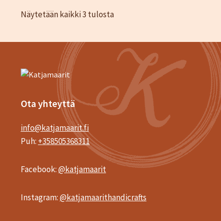
Sorted
Näytetään kaikki 3 tulosta
by
latest
Ota yhteyttä
info@katjamaarit.fi
Puh:
+358505368311
Facebook:
@katjamaarit
Instagram:
@katjamaarithandicrafts