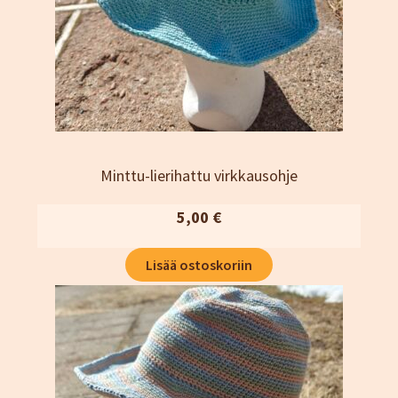
Kassa
Katjamaarit
Naisten vaatteet
Neuleet
Oma tili
Ostoskori
Sesonki tuotteet
Minttu-lierihattu virkkausohje
Tietosuojaseloste
5,00
€
Yhteystiedot
TIlaus- ja sopimusehdot
Lisää ostoskoriin