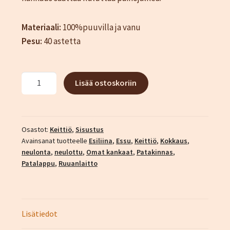
Katjamaarit
Naisten vaatteet
Materiaali:
100%puuvilla ja vanu
Neuleet
Pesu:
40 astetta
Oma tili
Ostoskori
Kokin
Sesonki tuotteet
Lisää ostoskoriin
setti
Tietosuojaseloste
määrä
Yhteystiedot
Osastot:
Keittiö
,
Sisustus
TIlaus- ja sopimusehdot
Avainsanat tuotteelle
Esiliina
,
Essu
,
Keittiö
,
Kokkaus
,
neulonta
,
neulottu
,
Omat kankaat
,
Patakinnas
,
Patalappu
,
Ruuanlaitto
Lisätiedot