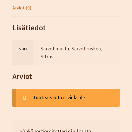
Arviot (0)
Lisätiedot
väri
Sarvet musta, Sarvet ruskea,
Sitrus
Arviot
Tuotearvioita ei vielä ole.
Sähköpostiosoitettasi ei julkaista.