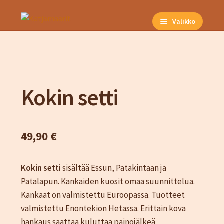
Siirry
Siirry
Valikko
navigointiin
sisältöön
Etusivu
Kuvat
Neuleet ja vaatteet
Neuleohjeet
Kokin setti
Naiset
Miehet
Unisex
49,90
€
Lapset
Kausituotteet
Kokin setti
sisältää Essun, Patakintaan ja
Kauppa
Patalapun. Kankaiden kuosit omaa suunnittelua.
Kankaat on valmistettu Euroopassa. Tuotteet
Hinnasto
valmistettu Enontekiön Hetassa. Erittäin kova
Kassa
hankaus saattaa kuluttaa painojälkeä.