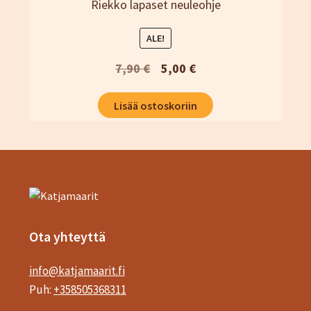
Riekko lapaset neuleohje
ALE!
Alkuperäinen
Nykyinen
7,90
€
5,00
€
hinta
hinta
Lisää ostoskoriin
oli:
on:
7,90 €.
5,00 €.
Ota yhteyttä
info@katjamaarit.fi
Puh:
+358505368311