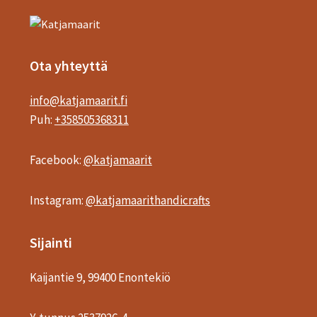
Voit
tehdä
valinnat
Ota yhteyttä
tuotteen
sivulla.
info@katjamaarit.fi
Puh:
+358505368311
Facebook:
@katjamaarit
Instagram:
@katjamaarithandicrafts
Sijainti
Kaijantie 9, 99400 Enontekiö