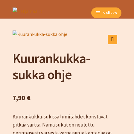
Siirry
Siirry
Valikko
navigointiin
sisältöön
Etusivu
Kuvat
Neuleet ja vaatteet
🔍
Neuleohjeet
Kuurankukka-
Naiset
sukka ohje
Miehet
Unisex
Lapset
7,90
€
Kausituotteet
Kauppa
Kuurankukka-sukissa lumitähdet koristavat
Hinnasto
pitkää vartta. Nämä sukat on neulottu
Kassa
perinteisesti varresta varpaisiin ja kantapää on