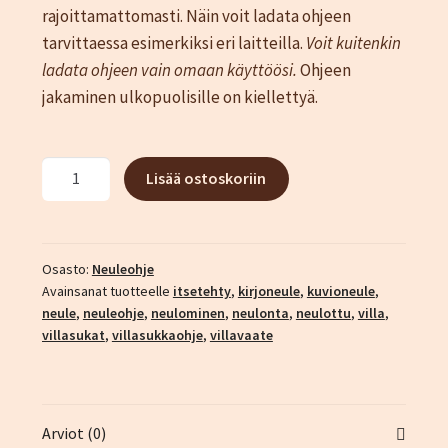
rajoittamattomasti. Näin voit ladata ohjeen
tarvittaessa esimerkiksi eri laitteilla.
Voit kuitenkin
ladata ohjeen vain omaan käyttöösi.
Ohjeen
jakaminen ulkopuolisille on kiellettyä.
Kuurankukka-
Lisää ostoskoriin
sukka
ohje
määrä
Osasto:
Neuleohje
Avainsanat tuotteelle
itsetehty
,
kirjoneule
,
kuvioneule
,
neule
,
neuleohje
,
neulominen
,
neulonta
,
neulottu
,
villa
,
villasukat
,
villasukkaohje
,
villavaate
Arviot (0)