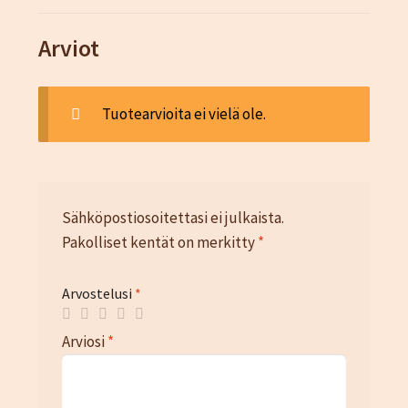
Arviot
Tuotearvioita ei vielä ole.
Sähköpostiosoitettasi ei julkaista.
Pakolliset kentät on merkitty
*
Arvostelusi
*
Arviosi
*