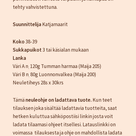
Katjamaarit
tehty vahvistettuna.
Naisten vaatteet
Neuleet
Suunnittelija
Katjamaarit
Oma tili
Ostoskori
Koko
38-39
Sesonki tuotteet
Sukkapuikot
3 tai käsialan mukaan
Lanka
Tietosuojaseloste
Väri A n
120g Tumman harmaa (Maija 205)
.
Yhteystiedot
Väri B n
80g Luonnonvalkea (Maija 200)
.
TIlaus- ja sopimusehdot
Neuletiheys 28s x 30krs
Tämä
neuleohje on ladattava tuote.
Kun teet
tilauksen joka sisältää ladattavia tuotteita, saat
hetken kuluttua sähköpostiisi linkin josta voit
ladata tilaamasi ohjeet itsellesi. Latauslinkki on
voimassa tilauksesta ja ohje on mahdollista ladata