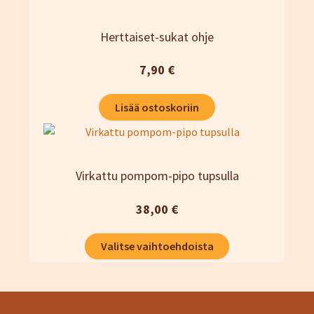
Herttaiset-sukat ohje
7,90
€
Lisää ostoskoriin
Virkattu pompom-pipo tupsulla
38,00
€
Tällä
Valitse vaihtoehdoista
tuotteella
on
useampi
muunnelma.