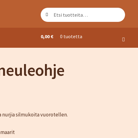
Etsi:
Haku
0,00
€
0 tuotetta
ori
neuleohje
a nurjia silmukoita vuorotellen.
amaarit