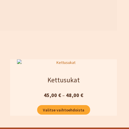
Kettusukat
Hintaluokka:
45,00
€
–
48,00
€
45,00 €
Tällä
Valitse vaihtoehdoista
-
tuotteella
48,00 €
on
useampi