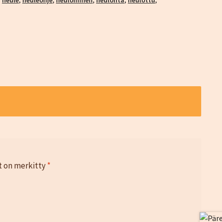
,
neule
,
neuleohje
,
neulominen
,
neulonta
,
neulottu
,
t on merkitty
*