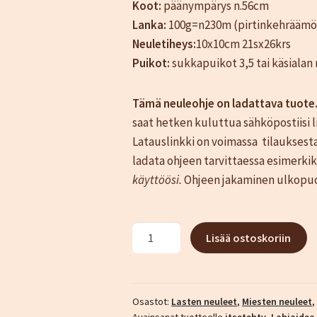
Koot:
päänympärys n.56cm
Lanka:
100g=n230m (pirtinkehräämön
Neuletiheys:
10x10cm 21sx26krs
Puikot:
sukkapuikot 3,5 tai käsiala
Tämä neuleohje on ladattava tuote
saat hetken kuluttua sähköpostiisi lin
Latauslinkki on voimassa tilauksesta 
ladata ohjeen tarvittaessa esimerkiksi
käyttöösi.
Ohjeen jakaminen ulkopuoli
Päre-
Lisää ostoskoriin
pipon
neuleohje
määrä
Osastot:
Lasten neuleet
,
Miesten neuleet
,