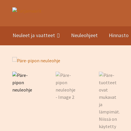
Siirry
Siirry
navigointiin
sisältöön
Neuleet ja vaatteet
Neuleohjeet
Hinnasto
Etusivu
Kuvat
Neuleet ja vaatteet
Neuleohjeet
Kauppa
Hinn
Sesonki tuotteet
Tietosuojaseloste
Yhteystiedot
TIlaus- j