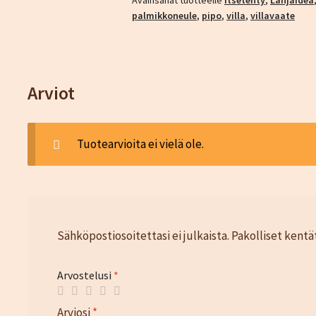
Avainsanat tuotteelle
itsetehty
,
Lahjaidea
palmikkoneule
,
pipo
,
villa
,
villavaate
Arviot
Tuotearvioita ei vielä ole.
Sähköpostiosoitettasi ei julkaista.
Pakolliset kentä
Arvostelusi
*
Arviosi
*