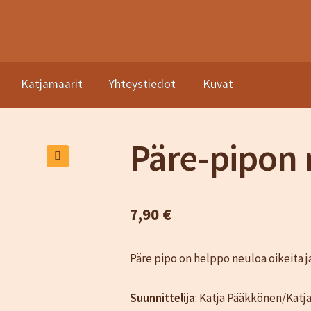
Katjamaarit
Yhteystiedot
Kuvat
asto
Kassa
Katjamaarit
Naisten vaatteet
Neuleet
Oma tili
Ostosk
a sopimusehdot
Päre-pipon 
🔍
7,90
€
Päre pipo on helppo neuloa oikeita j
Suunnittelija
: Katja Pääkkönen/Katj