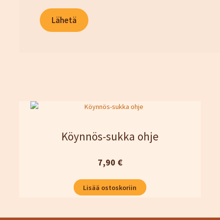
Köynnös-sukka ohje
7,90
€
Lisää ostoskoriin