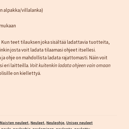
 alpakka/villalanka)
n mukaan
.
Kun teet tilauksen joka sisältää ladattavia tuotteita,
kin josta voit ladata tilaamasi ohjeet itsellesi.
ja ohje on mahdollista ladata rajattomasti. Näin voit
 eri laitteilla.
Voit kuitenkin ladata ohjeen vain omaan
sille on kiellettyä.
Naisten neuleet
,
Neuleet
,
Neuleohje
,
Unisex neuleet