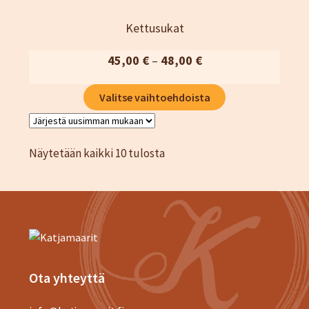
useampi
muunnelma.
Kettusukat
Voit
tehdä
Hintaluokka:
45,00
€
–
48,00
€
valinnat
45,00 €
Tällä
tuotteen
Valitse vaihtoehdoista
-
tuotteella
sivulla.
48,00 €
on
useampi
Sorted
Näytetään kaikki 10 tulosta
muunnelma.
by
Voit
latest
tehdä
valinnat
tuotteen
sivulla.
Ota yhteyttä