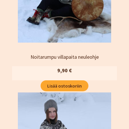
Kassa
Katjamaarit
Naisten vaatteet
Neuleet
Oma tili
Ostoskori
Sesonki tuotteet
Noitarumpu villapaita neuleohje
Tietosuojaseloste
9,90
€
Yhteystiedot
TIlaus- ja sopimusehdot
Lisää ostoskoriin