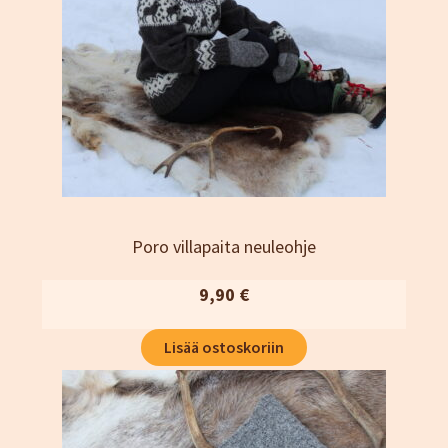
Poro villapaita neuleohje
9,90
€
Lisää ostoskoriin