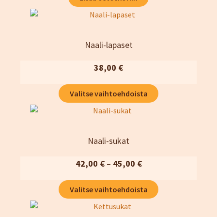
Naali-lapaset
38,00
€
Tällä
Valitse vaihtoehdoista
tuotteella
on
useampi
muunnelma.
Naali-sukat
Voit
tehdä
Hintaluokka:
42,00
€
–
45,00
€
valinnat
42,00 €
Tällä
tuotteen
Valitse vaihtoehdoista
-
tuotteella
sivulla.
45,00 €
on