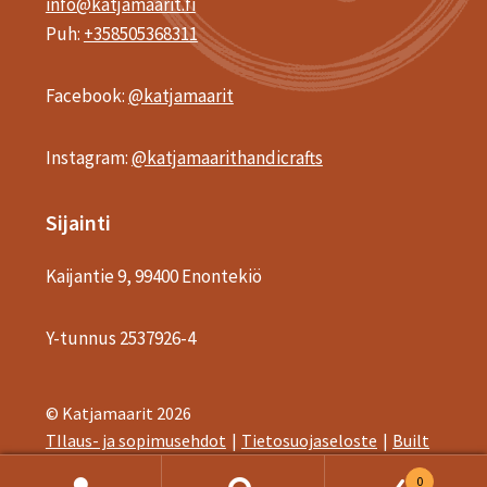
info@katjamaarit.fi
Puh:
+358505368311
Facebook:
@katjamaarit
Instagram:
@katjamaarithandicrafts
Sijainti
Kaijantie 9, 99400 Enontekiö
Y-tunnus 2537926-4
© Katjamaarit 2026
TIlaus- ja sopimusehdot
Tietosuojaseloste
Built
with WooCommerce
.
0