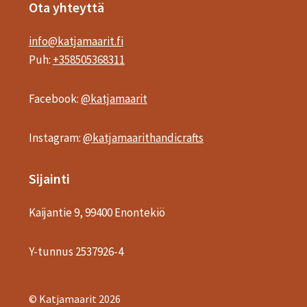
Ota yhteyttä
info@katjamaarit.fi
Puh:
+358505368311
Facebook:
@katjamaarit
Instagram:
@katjamaarithandicrafts
Sijainti
Kaijantie 9, 99400 Enontekiö
Y-tunnus 2537926-4
© Katjamaarit 2026