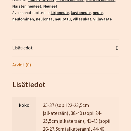
Naisten neuleet
,
Neuleet
Avainsanat tuotteelle
kirjoneule
,
kuvioneule
,
neule
,
neulominen
,
neulonta
,
neulottu
,
villasukat
,
villavaate
Lisätiedot
Arviot (0)
Lisätiedot
koko
35-37 (sopii 22-23,5cm
jalkaterään), 38-40 (sopii 24-
25,5cm jalkaterään), 41-43 (sopii
26-27,5cm jalkaterään), 44-46