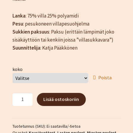
Katjamaarit
Naisten vaatteet
Lanka
: 75% villa 25% polyamidi
Neuleet
Pesu
: pesukoneen villapesuohjelma
Oma tili
Sukkien paksuus
: Paksu (erittäin lämpimät joko
Ostoskori
sisäkäyttöön tai kenkiin joissa ”villasukkavara”)
Suunnittelija
: Katja Pääkkönen
Sesonki tuotteet
Tietosuojaseloste
Yhteystiedot
koko
TIlaus- ja sopimusehdot
Poista
Naali-
Lisää ostoskoriin
sukat
määrä
Tuotetunnus (SKU):
Ei saatavilla/-tietoa
Osastot:
Kausituotteet
,
Lasten neuleet
,
Miesten neuleet
,