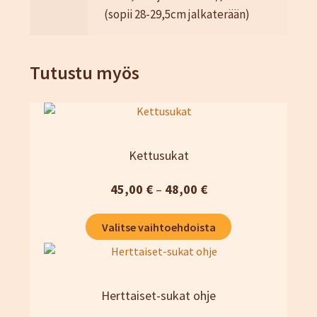
(sopii 28-29,5cm jalkaterään)
Tutustu myös
Kettusukat
Hintaluokka:
45,00
€
–
48,00
€
45,00 €
Tällä
Valitse vaihtoehdoista
-
tuotteella
48,00 €
on
useampi
muunnelma.
Herttaiset-sukat ohje
Voit