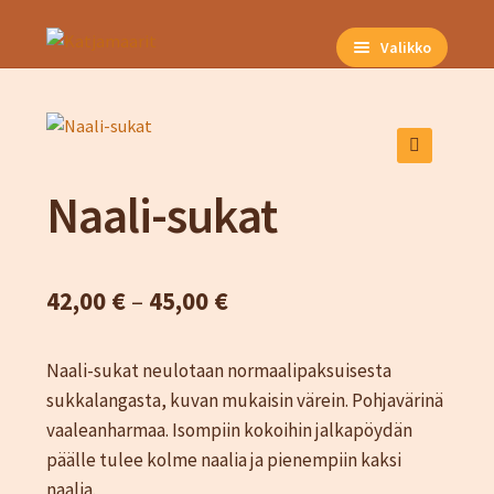
Siirry
Siirry
Valikko
navigointiin
sisältöön
Etusivu
Kuvat
Neuleet ja vaatteet
🔍
Neuleohjeet
Naali-sukat
Naiset
Miehet
Unisex
Hintaluokka:
42,00
€
–
45,00
€
Lapset
42,00 €
Kausituotteet
Naali-sukat neulotaan normaalipaksuisesta
-
Kauppa
sukkalangasta, kuvan mukaisin värein. Pohjavärinä
45,00 €
vaaleanharmaa. Isompiin kokoihin jalkapöydän
Hinnasto
päälle tulee kolme naalia ja pienempiin kaksi
Kassa
naalia.