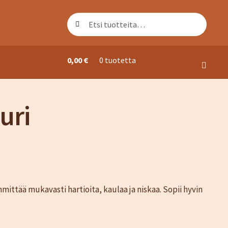
Etsi:
Haku
0,00
€
0 tuotetta
ori
uri
ttää mukavasti hartioita, kaulaa ja niskaa. Sopii hyvin