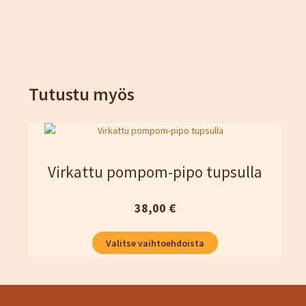
Tutustu myös
Virkattu pompom-pipo tupsulla
38,00
€
Tällä
Valitse vaihtoehdoista
tuotteella
on
useampi
muunnelma.