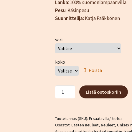
Lanka
: 100% suomenlampaanvilla
Pesu
: Käsinpesu
Suunnittelija:
Katja Pääkkönen
väri
koko
Poista
Riekko-
Lisää ostoskoriin
kauluri
määrä
Tuotetunnus (SKU):
Ei saatavilla/-tietoa
Osastot:
Lasten neuleet
,
Neuleet
,
Unisex 
Avainsanat tuotteelle
hartialämmitin
,
kaul