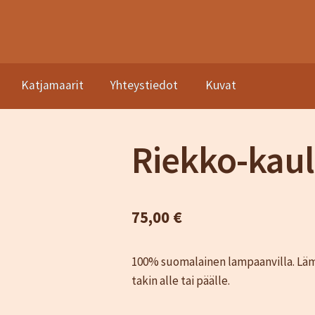
Katjamaarit
Yhteystiedot
Kuvat
asto
Kassa
Katjamaarit
Naisten vaatteet
Neuleet
Oma tili
Ostosk
a sopimusehdot
Riekko-kaul
75,00
€
100% suomalainen lampaanvilla. Lämmi
takin alle tai päälle.