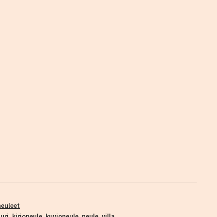
neuleet
uri
,
kirjoneule
,
kuvioneule
,
neule
,
villa