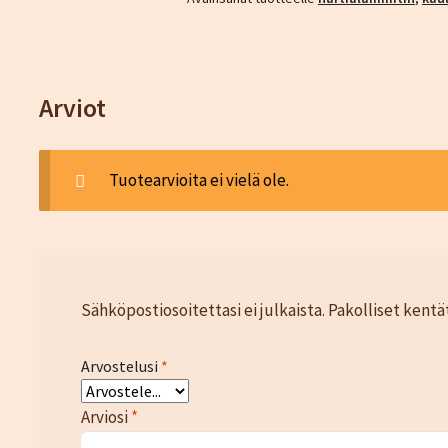
Arviot
Tuotearvioita ei vielä ole.
Sähköpostiosoitettasi ei julkaista.
Pakolliset kentä
Arvostelusi
*
Arviosi
*