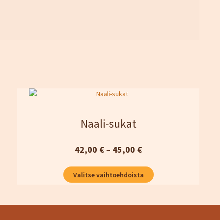
Naali-sukat
Hintaluokka:
42,00
€
–
45,00
€
42,00 €
Tällä
Valitse vaihtoehdoista
-
tuotteella
45,00 €
on
useampi
muunnelma.