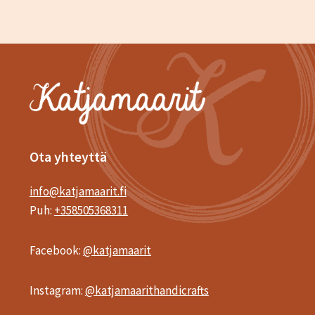
Ota yhteyttä
info@katjamaarit.fi
Puh:
+358505368311
Facebook:
@katjamaarit
Instagram:
@katjamaarithandicrafts