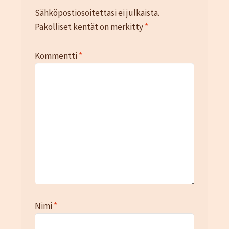
Kassa
Sähköpostiosoitettasi ei julkaista.
Katjamaarit
Pakolliset kentät on merkitty
*
Naisten vaatteet
Neuleet
Kommentti
*
Oma tili
Ostoskori
Sesonki tuotteet
Tietosuojaseloste
Yhteystiedot
TIlaus- ja sopimusehdot
Nimi
*