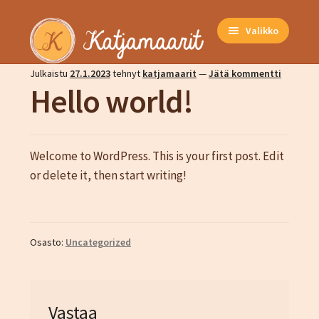
Siirry
Siirry
Valikko
navigointiin
sisältöön
Julkaistu
27.1.2023
tehnyt
katjamaarit
—
Jätä kommentti
Etusivu
Hello world!
Kuvat
Neuleet ja vaatteet
Neuleohjeet
Welcome to WordPress. This is your first post. Edit
Naiset
or delete it, then start writing!
Miehet
Unisex
Lapset
Osasto:
Uncategorized
Kausituotteet
Kauppa
Hinnasto
Vastaa