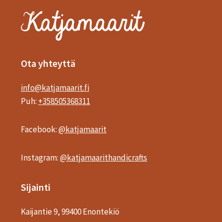
Ota yhteyttä
info@katjamaarit.fi
Puh:
+358505368311
Facebook:
@katjamaarit
Instagram:
@katjamaarithandicrafts
Sijainti
Kaijantie 9, 99400 Enontekiö