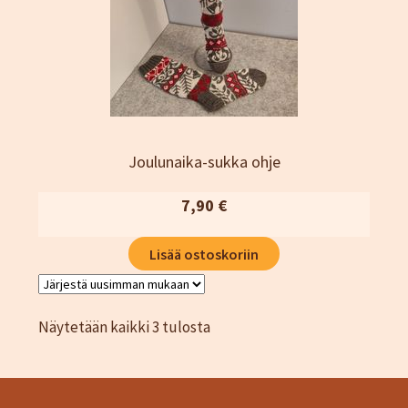
Joulunaika-sukka ohje
7,90
€
Lisää ostoskoriin
Sorted
Näytetään kaikki 3 tulosta
by
latest